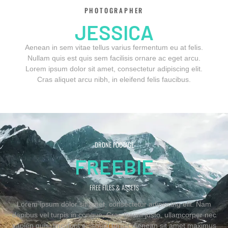
PHOTOGRAPHER
JESSICA
Aenean in sem vitae tellus varius fermentum eu at felis.
Nullam quis est quis sem facilisis ornare ac eget arcu.
Lorem ipsum dolor sit amet, consectetur adipiscing elit.
Cras aliquet arcu nibh, in eleifend felis faucibus.
-DRONE FOOTAGE-
FREEBIE
FREE FILES & ASSETS
Lorem ipsum dolor sit amet, consectetur adipiscing elit. Nam
dapibus vel turpis in congue. Cras ipsum justo, ullamcorper nec
sapien quis, tincidunt euismod turpis. Aenean sit amet maximus