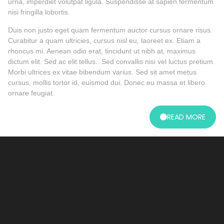
urna, imperdiet volutpat ligula. Suspendisse at sapien fermentum
nisi fringilla lobortis.
Duis non justo eget quam fermentum auctor cursus ornare risus.
Curabitur a quam ultricies, cursus nisl eu, laoreet ex. Etiam a
rhoncus mi. Aenean odio erat, tincidunt ut nibh at, maximus
dictum elit. Sed ac elit tellus. Sed convallis nisi vel luctus pretium.
Morbi ultrices ex vitae bibendum varius. Sed sit amet metus
cursus, mollis tortor id, euismod dui. Donec eu massa et libero
ornare feugiat.
READ MORE